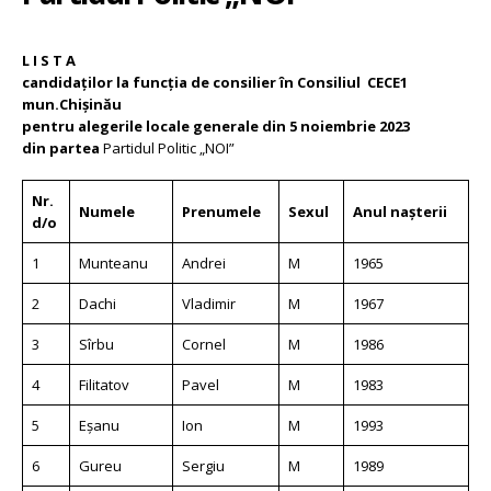
L I S T A
candidaților la funcția de consilier în Consiliul CECE1
mun.Chișinău
pentru alegerile locale generale din 5 noiembrie 2023
din partea
Partidul Politic „NOI”
Nr.
Numele
Prenumele
Sexul
Anul nașterii
d/o
1
Munteanu
Andrei
M
1965
2
Dachi
Vladimir
M
1967
3
Sîrbu
Cornel
M
1986
4
Filitatov
Pavel
M
1983
5
Eșanu
Ion
M
1993
6
Gureu
Sergiu
M
1989