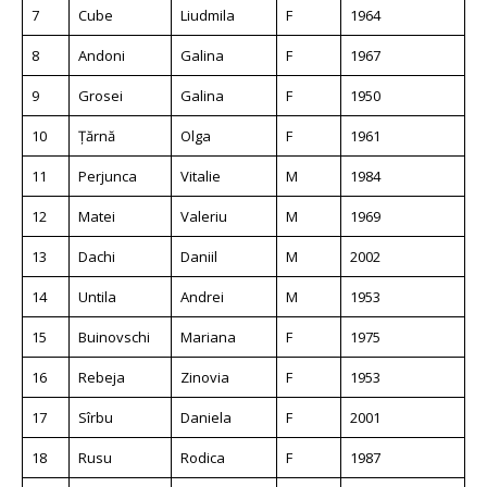
7
Cube
Liudmila
F
1964
8
Andoni
Galina
F
1967
9
Grosei
Galina
F
1950
10
Țărnă
Olga
F
1961
11
Perjunca
Vitalie
M
1984
12
Matei
Valeriu
M
1969
13
Dachi
Daniil
M
2002
14
Untila
Andrei
M
1953
15
Buinovschi
Mariana
F
1975
16
Rebeja
Zinovia
F
1953
17
Sîrbu
Daniela
F
2001
18
Rusu
Rodica
F
1987