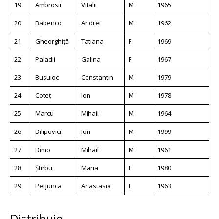
19
Ambrosii
Vitalii
M
1965
20
Babenco
Andrei
M
1962
21
Gheorghiță
Tatiana
F
1969
22
Paladii
Galina
F
1967
23
Busuioc
Constantin
M
1979
24
Coteț
Ion
M
1978
25
Marcu
Mihail
M
1964
26
Dilipovici
Ion
M
1999
27
Dimo
Mihail
M
1961
28
Știrbu
Maria
F
1980
29
Perjunca
Anastasia
F
1963
Distribuie