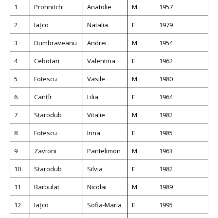
1
Prohnitchi
Anatolie
M
1957
2
Iațco
Natalia
F
1979
3
Dumbraveanu
Andrei
M
1954
4
Cebotari
Valentina
F
1962
5
Fotescu
Vasile
M
1980
6
Canțîr
Lilia
F
1964
7
Starodub
Vitalie
M
1982
8
Fotescu
Irina
F
1985
9
Zavtoni
Pantelimon
M
1963
10
Starodub
Silvia
F
1982
11
Barbulat
Nicolai
M
1989
12
Iațco
Sofia-Maria
F
1995