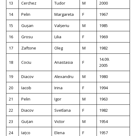
13
Cerchez
Tudor
M
2000
14
Pelin
Margareta
F
1967
15
Gușan
Valșeriu
M
1985
16
Grosu
Lilia
F
1969
17
Zaftone
Oleg
M
1982
14.09.
18
Cociu
Anastasia
F
2005
19
Diacov
Alexandru
M
1980
20
Iacob
Irina
F
1994
21
Pelin
Igor
M
1963
22
Diacov
Svetlana
F
1982
23
Guțan
Victor
M
1954
24
Iațco
Elena
F
1957