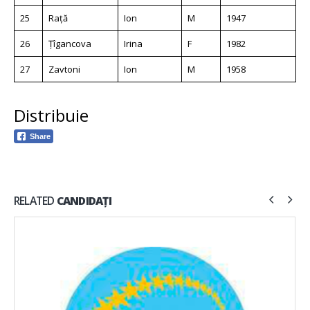
25
Rață
Ion
M
1947
26
Țîgancova
Irina
F
1982
27
Zavtoni
Ion
M
1958
Distribuie
Share
RELATED
CANDIDAȚI