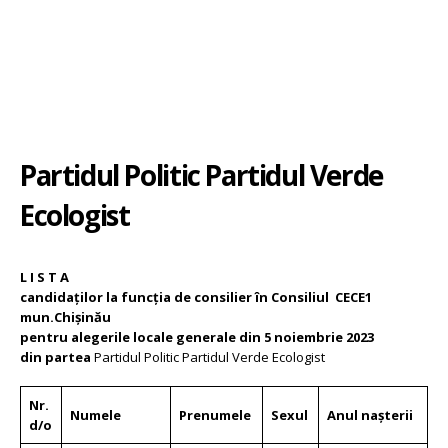
Pаrtidul Politic Partidul Verde
Ecologist
L I S T A
candidaților la funcția de consilier în Consiliul CECE1
mun.Chișinău
pentru alegerile locale generale din 5 noiembrie 2023
din partea
Pаrtidul Politic Partidul Verde Ecologist
Nr.
Numele
Prenumele
Sexul
Anul nașterii
d/o