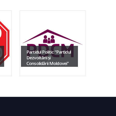
Partidul Politic “Partidul
Dezvoltării și
Partidul
Consolidării Moldovei”
din Rep