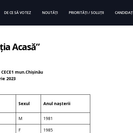
DE CE SĂ VOTEZ
NOUTĂȚI
PRIORITĂȚI / SOLUȚII
CANDIDAȚ
ția Acasă”
ul CECE1 mun.Chișinău
rie 2023
Sexul
Anul nașterii
M
1981
F
1985