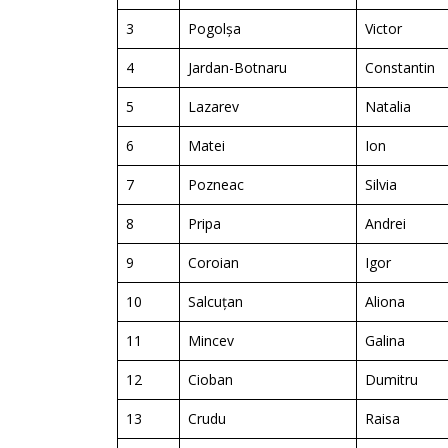
3
Pogolșa
Victor
4
Jardan-Botnaru
Constantin
5
Lazarev
Natalia
6
Matei
Ion
7
Pozneac
Silvia
8
Pripa
Andrei
9
Coroian
Igor
10
Salcuțan
Aliona
11
Mincev
Galina
12
Cioban
Dumitru
13
Crudu
Raisa