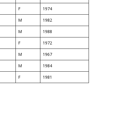
F
1974
M
1982
M
1988
F
1972
M
1967
M
1984
F
1981