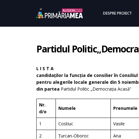
DESPRE PROIECT
Partidul Politic„Democra
L I S T A
candidaților la funcția de consilier în Consili
pentru alegerile locale generale din 5 noiemb
din partea
Partidul Politic „Democraţia Acasă”
Nr.
Numele
Prenumele
d/o
1
Costiuc
Vasile
2
Țurcan-Oboroc
Ana