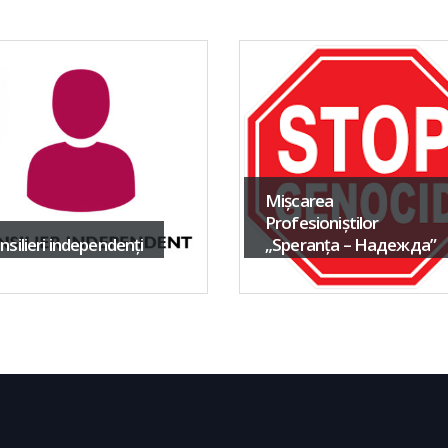
Mişcarea
Profesioniştilor
nsilieri independenți
„Speranţa – Надежда”