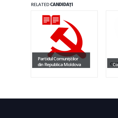
RELATED
CANDIDAȚI
tidul
Partidul Comuniștilor
ei”
din Republica Moldova
Co